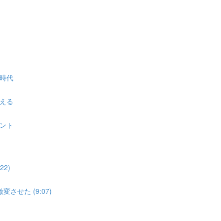
時代
える
ント
2)
せた (9:07)