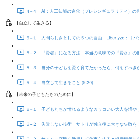
４−４ AI：人工知能の進化（プレシンギュラリティ）の先に何
【自立して生きる】
５−１ 人間らしさとしての５つの自由 Libertyze：リバタイス
５−２ 『賢者』になる方法 本当の意味での『賢さ』の磨き方
５−３ 自分の子どもを賢く育てたかったら、何をすべきか？ 
５−４ 自立して生きること (9:20)
【未来の子どもたちのために】
６−１ 子どもたちが憧れるようなカッコいい大人を増やしたい
６−２ 失敗しない技術 サトリが独立後に大きな失敗をしなか
６−３ サイバー空間を活用して仕事をすると資産構築になる 