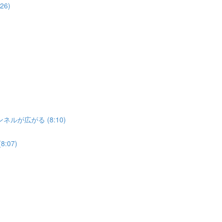
6)
゙広がる (8:10)
8:07)