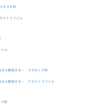
 ４４分３８秒
 テキストファイル
秒
ファイル
プンになる、自分を解放する～ ５８分１８秒
ープンになる、自分を解放する～ テキストファイル
分３５秒