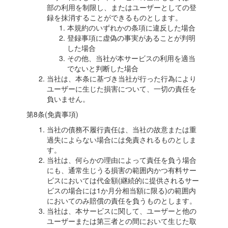
部の利用を制限し、またはユーザーとしての登
録を抹消することができるものとします。
本規約のいずれかの条項に違反した場合
登録事項に虚偽の事実があることが判明
した場合
その他、当社が本サービスの利用を適当
でないと判断した場合
当社は、本条に基づき当社が行った行為により
ユーザーに生じた損害について、一切の責任を
負いません。
第8条(免責事項)
当社の債務不履行責任は、当社の故意または重
過失によらない場合には免責されるものとしま
す。
当社は、何らかの理由によって責任を負う場合
にも、通常生じうる損害の範囲内かつ有料サー
ビスにおいては代金額(継続的に提供されるサー
ビスの場合には1か月分相当額に限る)の範囲内
においてのみ賠償の責任を負うものとします。
当社は、本サービスに関して、ユーザーと他の
ユーザーまたは第三者との間において生じた取