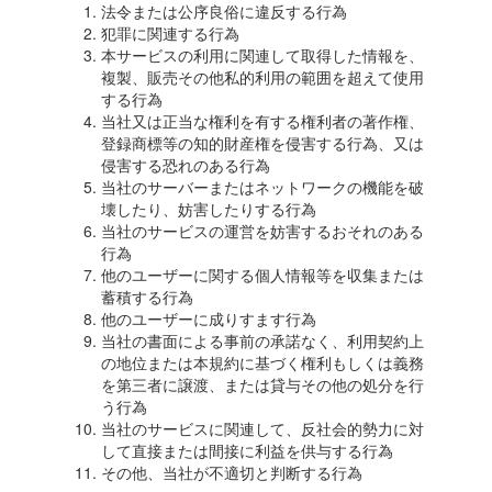
法令または公序良俗に違反する行為
犯罪に関連する行為
本サービスの利用に関連して取得した情報を、
複製、販売その他私的利用の範囲を超えて使用
する行為
当社又は正当な権利を有する権利者の著作権、
登録商標等の知的財産権を侵害する行為、又は
侵害する恐れのある行為
当社のサーバーまたはネットワークの機能を破
壊したり、妨害したりする行為
当社のサービスの運営を妨害するおそれのある
行為
他のユーザーに関する個人情報等を収集または
蓄積する行為
他のユーザーに成りすます行為
当社の書面による事前の承諾なく、利用契約上
の地位または本規約に基づく権利もしくは義務
を第三者に譲渡、または貸与その他の処分を行
う行為
当社のサービスに関連して、反社会的勢力に対
して直接または間接に利益を供与する行為
その他、当社が不適切と判断する行為