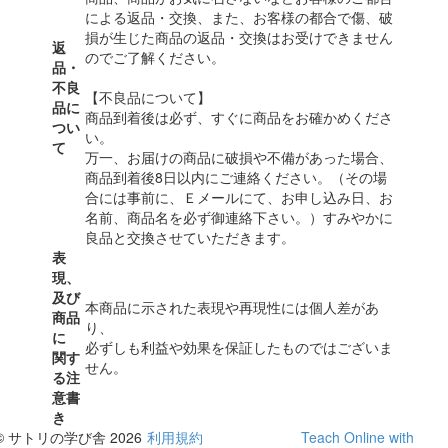
による返品・交換、また、お客様の都合で傷、破
損が生じた商品の返品・交換はお受けできません
返
のでご了解ください。
品・
不良
【不良品について】
品に
商品到着後は必ず、すぐに商品をお確かめくださ
つい
い。
て
万一、お届けの商品に破損や不備があった場合、
商品到着後8日以内にご連絡ください。（その場
合には事前に、Ｅメールにて、お申し込み日、お
名前、商品名を必ず御連絡下さい。）すみやかに
良品と交換させていただきます。
表
現、
及び
本商品に示された表現や再現性には個人差があ
商品
り、
に
必ずしも利益や効果を保証したものではございま
関す
せん。
る注
意書
き
© サトリの学び舎 2026
利用規約
Teach Online with